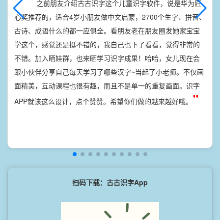
“
之前朋友介绍古古识字这个儿童识字软件，说是华为匠
心奖推荐的，适合4岁小朋友做中文启蒙，2700个生字、拼音、
古诗、成语什么的都一应俱全。看朋友老在朋友圈发她家宝宝
学这个，感觉还是挺不错的，我自己也下了看看，觉得非常的
不错。加入晒娃群，也来晒学习识字成果！哈哈，女儿现在会
跟小伙伴分享自己每天学习了哪些汉字~当起了小老师。不仅画
面精美，互动课程也很有趣，而且不是单一的重复画面。识字
”
APP就该这么设计，点个赞赞。希望你们做的越来越好哦。
扫码下载：古古识字App